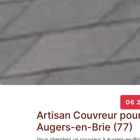
06 2
Artisan Couvreur pour
Augers-en-Brie (77)
Vous cherchez un couvreur à Augers-en-Brie