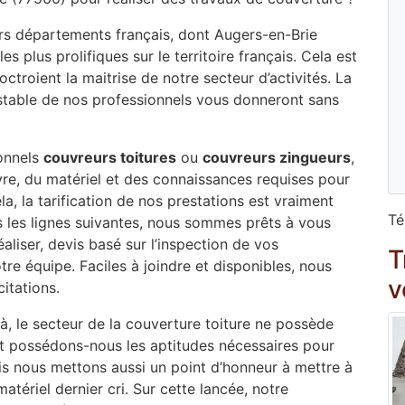
eurs départements français, dont Augers-en-Brie
 plus prolifiques sur le territoire français. Cela est
troient la maitrise de notre secteur d’activités. La
testable de nos professionnels vous donneront sans
onnels
couvreurs toitures
ou
couvreurs zingueurs
,
re, du matériel et des connaissances requises pour
la, la tarification de nos prestations est vraiment
Té
 les lignes suivantes, nous sommes prêts à vous
éaliser, devis basé sur l’inspection de vos
T
tre équipe. Faciles à joindre et disponibles, nous
v
itations.
éjà, le secteur de la couverture toiture ne possède
t possédons-nous les aptitudes nécessaires pour
ais nous mettons aussi un point d’honneur à mettre à
atériel dernier cri. Sur cette lancée, notre