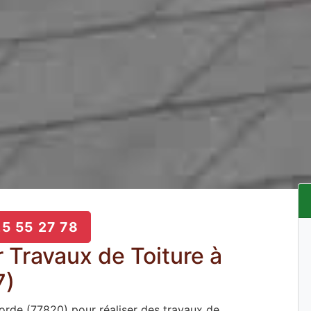
5 55 27 78
 Travaux de Toiture à
7)
orde (77820) pour réaliser des travaux de