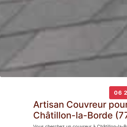
06 2
Artisan Couvreur pour
Châtillon-la-Borde (7
Vous cherchez un couvreur à Châtillon-la-B